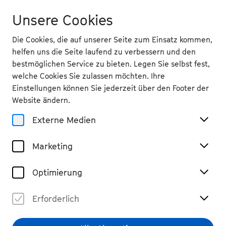
Unsere Cookies
Die Cookies, die auf unserer Seite zum Einsatz kommen,
helfen uns die Seite laufend zu verbessern und den
bestmöglichen Service zu bieten. Legen Sie selbst fest,
welche Cookies Sie zulassen möchten. Ihre
Zurück
Einstellungen können Sie jederzeit über den Footer der
Do 11.9.
2025
Website ändern.
Externe Medien
19.30 Uhr
, Stadttheater Rheinbach
Trio Orelon: Symphonie en
Marketing
miniature
Kammermusik
Optimierung
Vergangene Veranstaltung
€ 28 / 18
Erforderlich