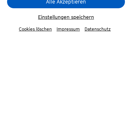
Alle Akzeptieren
Einstellungen speichern
Cookies löschen
Impressum
Datenschutz
Trio Orelon
© Anna Tena
Mitwirkende
Trio Orelon
Judith Stapf
Violine
Arnau Rovira i Bascompte
Violoncello