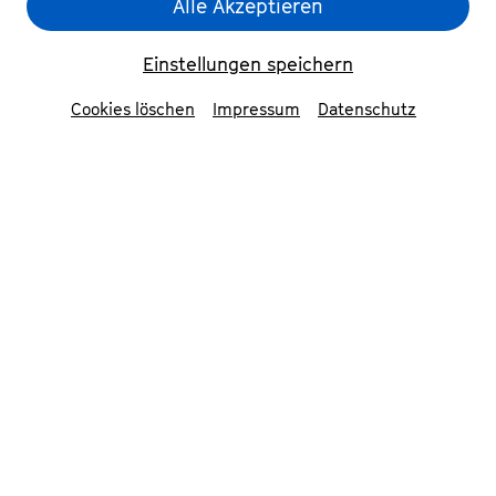
Alle Akzeptieren
einem offenen Miteinander Beethovenfeste zu
feiern und respektvoll zu arbeiten. Wir sind uns
Einstellungen speichern
hierarchischer Konstellationen bewusst, woraus
für uns ein kritisches Verständnis für die
Cookies löschen
Impressum
Datenschutz
eigene Position und die damit einhergehenden
Privilegien resultiert.
Wir stehen dafür ein, machtmissbrauchende
Dynamiken sowie jegliche Diskriminierung
aufgrund von Alter, Geschlecht, Aussehen,
sexueller Orientierung, Herkunft, Behinderung
oder Religion nicht zu tolerieren. Dabei wissen
wir, dass unterschiedliche Diskriminierungen
gleichzeitig vorhanden sein können.