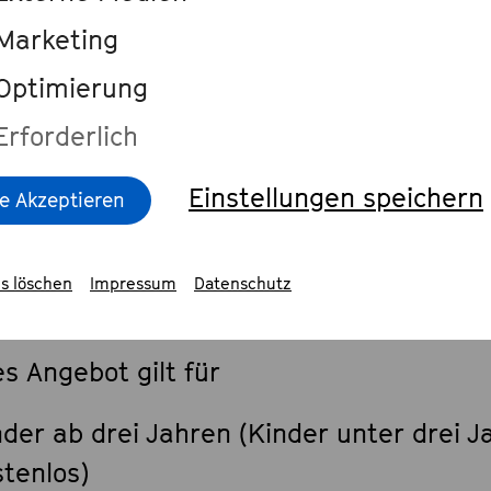
Marketing
e Informationen zur Barrierefreiheit im Überblick
Optimierung
Erforderlich
Einstellungen speichern
le Akzeptieren
ßigungen
s löschen
Impressum
Datenschutz
Ermäßigung auf den regulären Ka
s Angebot gilt für
nder ab drei Jahren (Kinder unter drei J
stenlos)