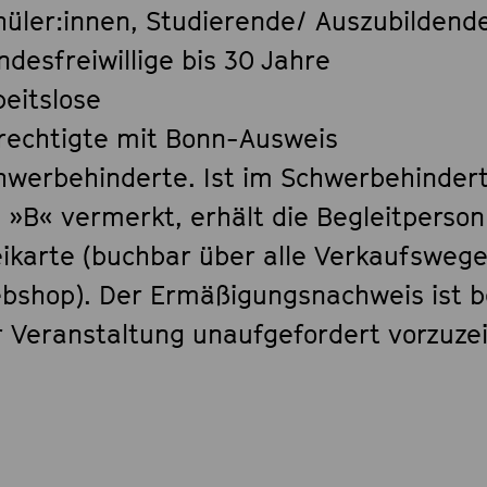
hüler:innen, Studierende/ Auszubildend
ndesfreiwillige bis 30 Jahre
beitslose
rechtigte mit Bonn-Ausweis
hwerbehinderte. Ist im Schwerbehinder
n »B« vermerkt, erhält die Begleitperson
eikarte (buchbar über alle Verkaufsweg
bshop). Der Ermäßigungsnachweis ist b
r Veranstaltung unaufgefordert vorzuze