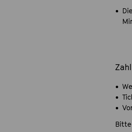
Di
Mi
Zah
We
Ti
Vo
Bitte