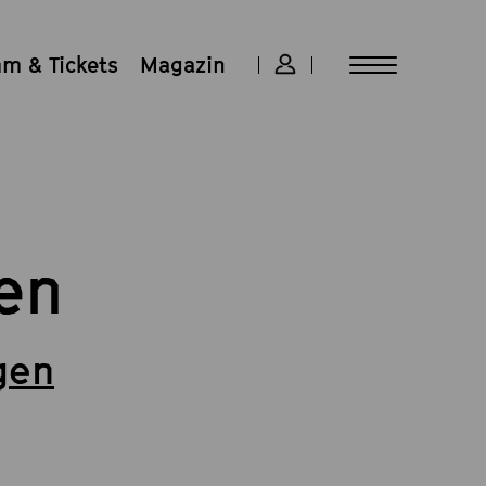
m & Tickets
Magazin
en
gen