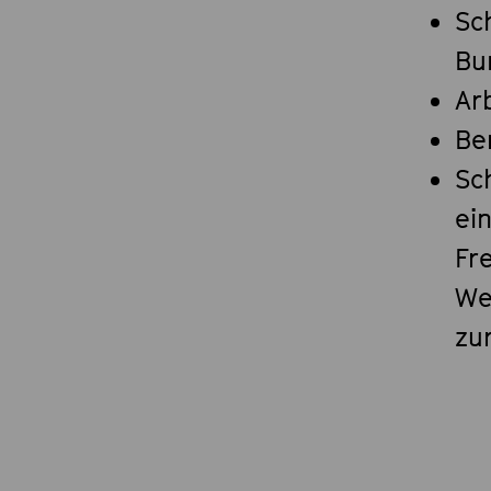
Sc
Bu
Ar
Be
Sc
ei
Fr
We
zu