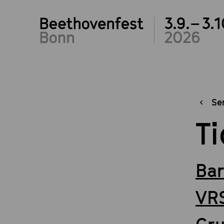
3.9.– 3.1
2026
Se
T
Bar
VRS