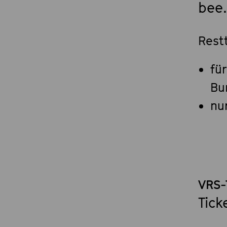
bee
Restt
fü
Bu
nu
VRS-
Tick