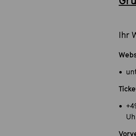
Gr
Ihr 
Web
un
Tick
+4
Uh
Vorv