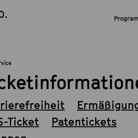
0.
Program
rvice
icketinformation
rierefreiheit
Ermäßigun
-Ticket
Patentickets