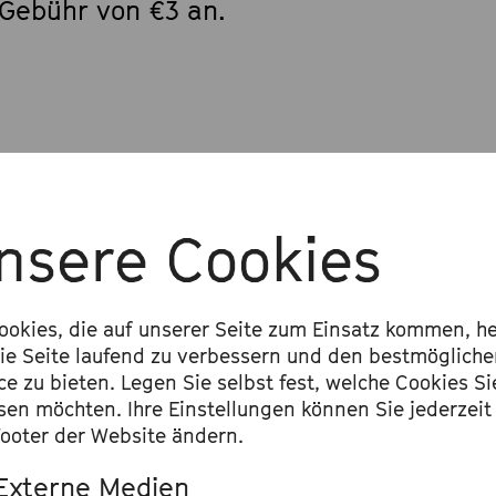
 Gebühr von €3 an.
erefreiheit
ets für Rollstuhlnutzende
nsere Cookies
ze für Rollstuhlnutzende sind über alle 
ookies, die auf unserer Seite zum Einsatz kommen, he
bar, außer in unserem Webshop (weiter
ie Seite laufend zu verbessern und den bestmöglich
rnative: per E-Mail an tickets@beethove
ce zu bieten. Legen Sie selbst fest, welche Cookies Si
sen möchten. Ihre Einstellungen können Sie jederzeit
egleitperson erhält freien Eintritt, benö
ooter der Website ändern.
t. Dieses ist über alle Verkaufswege bu
Externe Medien
nserem Webshop.