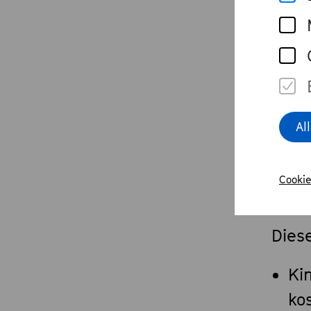
All
Al
Ermä
Cookie
50% 
Diese
Ki
ko