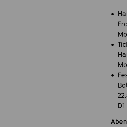
Ha
Fr
Mo
Ti
Ha
Mo
Fe
Bot
22
Di
Aben