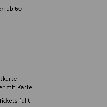
en ab 60
itkarte
er mit Karte
ickets fällt