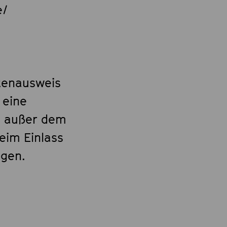
e/
tenausweis
 eine
e außer dem
eim Einlass
igen.