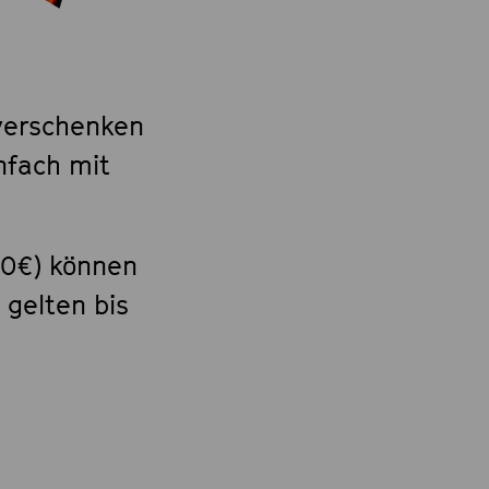
verschenken
nfach mit
10€) können
 gelten bis