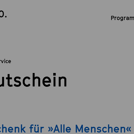
0.
Program
rvice
utschein
henk für »Alle Menschen«