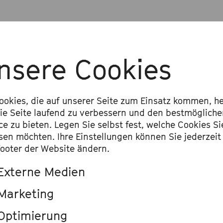
fige Fragen
nsere Cookies
ookies, die auf unserer Seite zum Einsatz kommen, he
ann ich den Gutschein erwerben?
ie Seite laufend zu verbessern und den bestmöglich
ce zu bieten. Legen Sie selbst fest, welche Cookies Si
sen möchten. Ihre Einstellungen können Sie jederzeit
es den Gutschein digital oder als gedru
ooter der Website ändern.
erversion?
Externe Medien
Marketing
 ich den Gutscheinwert frei festlegen?
Optimierung