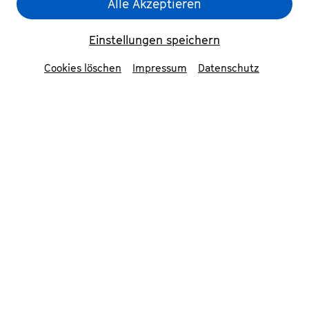
Alle Akzeptieren
und genreübergreifende Perspektiven auf
Musik, Mensch und Leben eröffnen. Die
Einstellungen speichern
Formate lassen sich problemlos in den
Schulalltag einbetten.
Cookies löschen
Impressum
Datenschutz
Bei Fragen zu den einzelnen Veranstaltungen
und Anfragen für eine Zusammenarbeit stehen
unsere Musikvermittler:innen Ihnen gerne
unter
mitmachen@beethovenfest.de
oder
telefonisch unter
+49 (0)228 2010323
zur
Verfügung.
Alle Workshop-Angebote sind
kostenlos
. Die
teilnehmenden Klassen können ermäßigte
Konzerttickets für 5€/Schüler:in erwerben.
Die Teilnehmer:innenzahl ist begrenzt, die
Zuteilung erfolgt nach Eingang der Anmeldung.