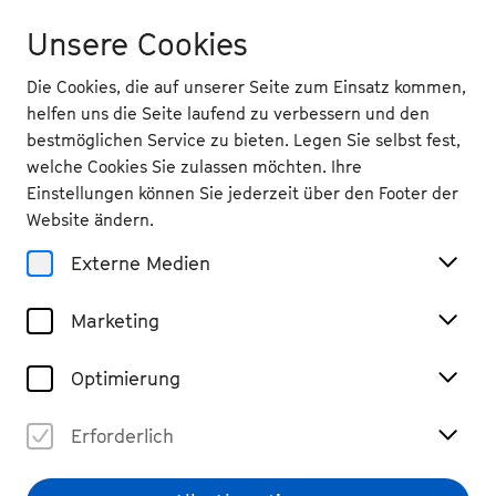
Unsere Cookies
Die Cookies, die auf unserer Seite zum Einsatz kommen,
helfen uns die Seite laufend zu verbessern und den
bestmöglichen Service zu bieten. Legen Sie selbst fest,
welche Cookies Sie zulassen möchten. Ihre
Mitmachen
Einstellungen können Sie jederzeit über den Footer der
Angebote für Schulen
Website ändern.
Externe Medien
Marketing
Sie arbeiten an einer Bildungsinstitution und
möchten mit Ihrer Schulklasse oder mit einer
Optimierung
Gruppe ein musikalisches Projekt planen, ein
Konzert besuchen oder einen Workshop
Erforderlich
wahrnehmen? Wir bieten vielseitige und bunte
Programme, mit denen wir kreative, inklusive