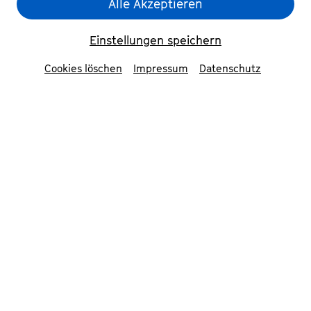
Alle Akzeptieren
Einstellungen speichern
Cookies löschen
Impressum
Datenschutz
Jan Caeyers & Kit Armstrong
© Nekame Klasohm
In neun Stationen durch das Leben
Beethovens. Der Dirigent Jan Caeyers und der
Pianist Kit Armstrong haben großes vor: In 3x3
Konzerten stellen sie alle Sinfonien und
Solokonzerte Beethovens einander gegenüber,
gemeinsam mit dem Orchester Le Concert