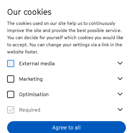
Our cookies
The cookies used on our site help us to continuously
improve the site and provide the best possible service.
You can decide for yourself which cookies you would like
to accept. You can change your settings via a link in the
School materials
website footer.
Zuhören und
External media
Zugehören – mit dem
Marketing
Trio Orelon
Optimisation
Unteraufgabe 1
Unteraufgabe 2
Required
Unterrichtsmaterial: Aufgabe
Agree to all
2