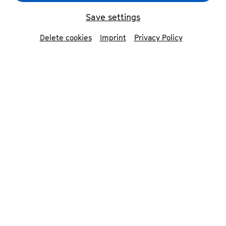
Einführung
Save settings
Delete cookies
Imprint
Privacy Policy
© Markus Bollen
Das
Trio Orelon
– das sind drei Musiker:innen,
die gemeinsam als Gruppe gerade Karriere
machen. Sie musizieren und proben zusammen