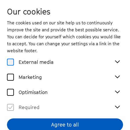
Our cookies
The cookies used on our site help us to continuously
improve the site and provide the best possible service.
You can decide for yourself which cookies you would like
to accept. You can change your settings via a link in the
Home
website footer.
Press
External media
Marketing
Accreditation
Optimisation
Die Akkreditierung für das Festival 2026 ist ab
sofort möglich. Schicken Sie uns gerne Ihre
Required
Wünsche zur Berichterstattung an
presse@beethovenfest.de
.
Agree to all