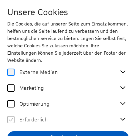
Unsere Cookies
Die Cookies, die auf unserer Seite zum Einsatz kommen,
helfen uns die Seite laufend zu verbessern und den
bestmöglichen Service zu bieten. Legen Sie selbst fest,
Digitales
welche Cookies Sie zulassen möchten. Ihre
Einstellungen können Sie jederzeit über den Footer der
Programmheft
Website ändern.
Externe Medien
So 31.8.
Marketing
19.30 Uhr
, Oper Bonn
Optimierung
Kian Soltani & Deutsches
Symphonie-Orchester Berlin
Erforderlich