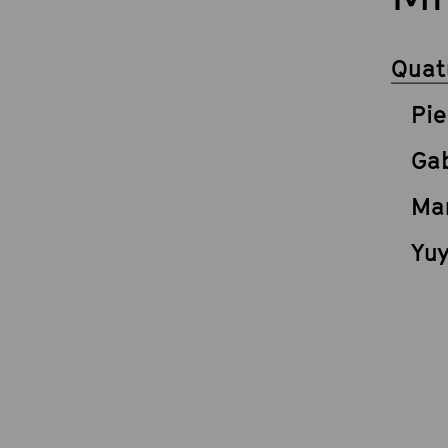
Quat
Pie
Ga
Ma
Yu