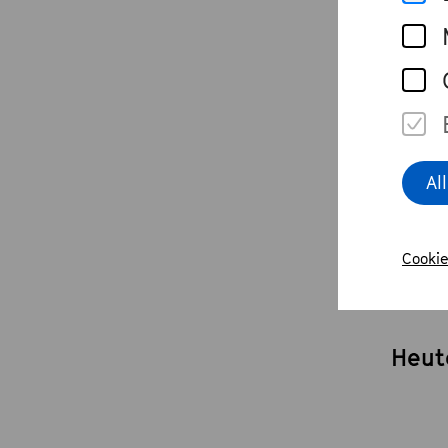
Au
Was 
Al
Wie 
Cookie
Kind
Heut