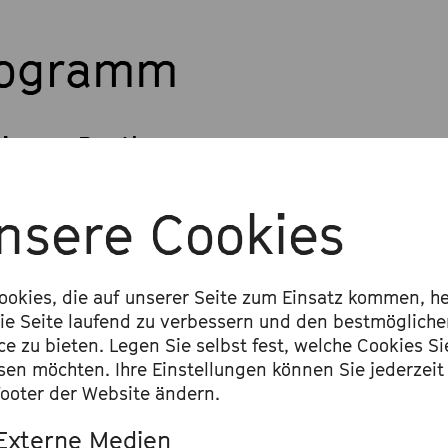
rogramm
ig van Beethoven
ichquartett Nr. 7 F-Dur op. 59/1 »Rasu
nsere Cookies
ig van Beethoven
chquartett Nr. 13 B-Dur op. 130 mit
Gro
ookies, die auf unserer Seite zum Einsatz kommen, he
ie Seite laufend zu verbessern und den bestmöglich
ce zu bieten. Legen Sie selbst fest, welche Cookies Si
sen möchten. Ihre Einstellungen können Sie jederzeit
ooter der Website ändern.
Externe Medien