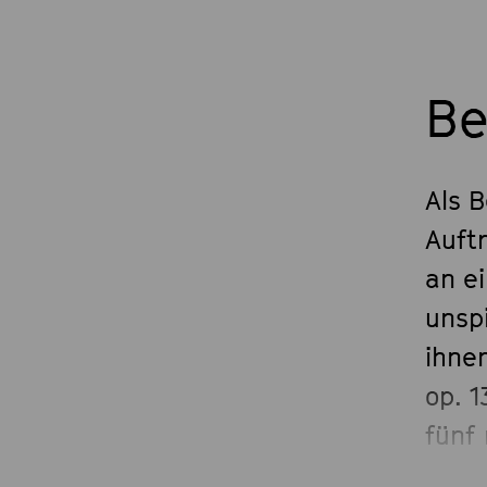
Be
Als 
Auft
an e
unspi
ihne
op. 
fünf
und 