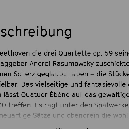
schreibung
Beethoven die drei Quartette op. 59 sei
raggeber Andrei Rasumowsky zuschickte,
inen Scherz geglaubt haben – die Stück
elbar. Das vielseitige und fantasievolle
n lässt Quatuor Ébène auf das gewaltig
130 treffen. Es ragt unter den Spätwerk
 neuartige Sätze und obendrein die woh
futuristischste Fuge Beethovens als gig