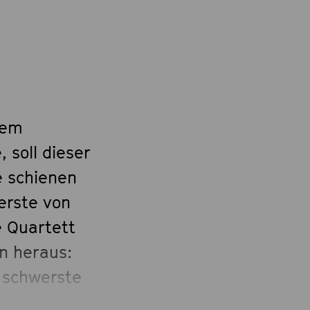
nem
 soll dieser
e schienen
 erste von
e Quartett
en heraus:
l schwerste
antisches