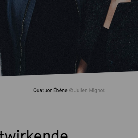
Quatuor Ébène
© Julien Mignot
twirkende