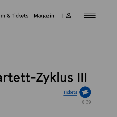
m & Tickets
Magazin
tett-Zyklus III
Tickets
€ 39