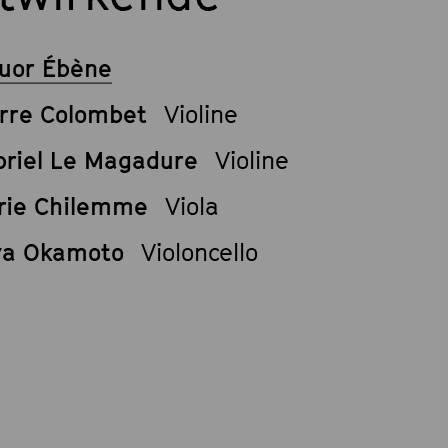
uor Ébène
rre Colombet
Violine
briel Le Magadure
Violine
rie Chilemme
Viola
ya Okamoto
Violoncello