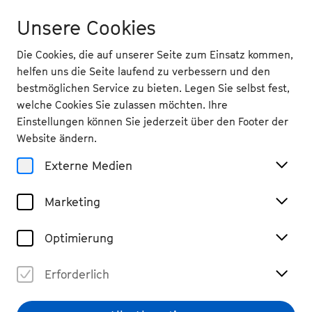
Unsere Cookies
Die Cookies, die auf unserer Seite zum Einsatz kommen,
helfen uns die Seite laufend zu verbessern und den
bestmöglichen Service zu bieten. Legen Sie selbst fest,
welche Cookies Sie zulassen möchten. Ihre
Zurück
Einstellungen können Sie jederzeit über den Footer der
Sa 3.10.
2026
Website ändern.
Externe Medien
16 Uhr
, Beethovenhalle, Studio
Lisa Batiashvili & Friends
Marketing
Kammermusik
Tickets
Optimierung
€ 29
Erforderlich