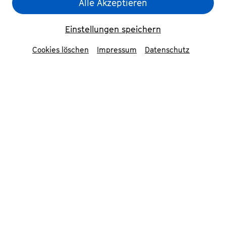
Alle Akzeptieren
Einstellungen speichern
Cookies löschen
Impressum
Datenschutz
Lisa Batiashvili
© Chris Singer
Tsotne Zedginidz
Marion
Schönenberger
Mitwirkende
Lisa Batiashvili
Violine
Giorgi Mardaleishvili
Viola
Mark Schumann
Violoncello