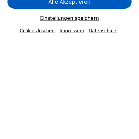
Alle Akzeptieren
Einstellungen speichern
Cookies löschen
Impressum
Datenschutz
Yoann Bourgeois Art Company
© Ewa Zielonka
Mitwirkende
Yoann Bourgeois Art Company