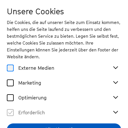
Unsere Cookies
Die Cookies, die auf unserer Seite zum Einsatz kommen,
helfen uns die Seite laufend zu verbessern und den
bestmöglichen Service zu bieten. Legen Sie selbst fest,
welche Cookies Sie zulassen möchten. Ihre
Zurück
Einstellungen können Sie jederzeit über den Footer der
Fr 5.9.
2025
Website ändern.
Externe Medien
19.30 Uhr
, Oper Bonn
Yoann Bourgeois Art
Marketing
Company & Olga Scheps
Tanz, Performance & Musiktheater
Optimierung
Vergangene Veranstaltung
Erforderlich
€ 77 / 64,90 / 52,80 / 39,60 / 13,20 (Tickets beim
Theater Bonn)