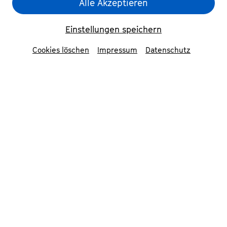
Alle Akzeptieren
Einstellungen speichern
Cookies löschen
Impressum
Datenschutz
»Eigentlich ist mir egal, ob ein
Stück bekannt ist oder nicht.«