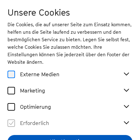
Unsere Cookies
Die Cookies, die auf unserer Seite zum Einsatz kommen,
helfen uns die Seite laufend zu verbessern und den
bestmöglichen Service zu bieten. Legen Sie selbst fest,
welche Cookies Sie zulassen möchten. Ihre
Zurück
Einstellungen können Sie jederzeit über den Footer der
Do 17.9.
2026
Website ändern.
Externe Medien
19.30 Uhr
, Beethovenhalle, Großer
Saal
Marketing
Fabian Müller & The Trinity
Sinfonia
Optimierung
Kammerorchester, Klavier
Tickets
Erforderlich
€ 69 / 59 / 49 / 39 / 29 / 19