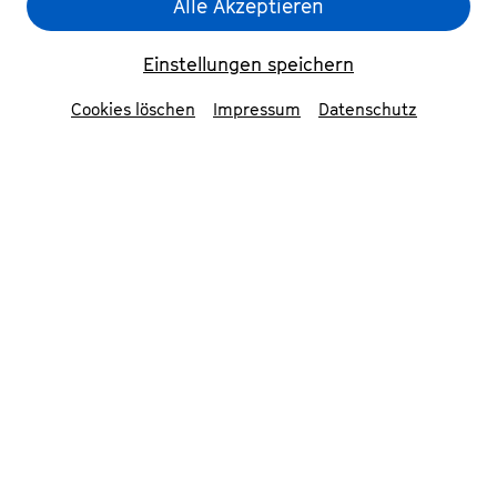
Alle Akzeptieren
Einstellungen speichern
Cookies löschen
Impressum
Datenschutz
The Trinity Sinfonia
© Christoph Frommen
Mitwirkende
The Trinity Sinfonia