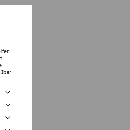
lfen
en
e
 über