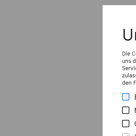
U
Die C
uns d
Servi
zulas
den F