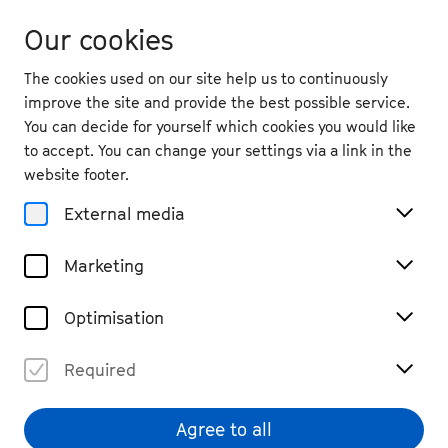
Our cookies
The cookies used on our site help us to continuously
improve the site and provide the best possible service.
You can decide for yourself which cookies you would like
to accept. You can change your settings via a link in the
back
website footer.
Itxaso Etxeberria
External media
piano
Marketing
Optimisation
Die 1986 in eine musikalische Familie
Required
hineingeborene, vielseitige Pianistin Itxaso
Etxeberria hat sich bereits in jungen Jahren
Agree to all
eine breite Palette an musikalischen Stilistiken