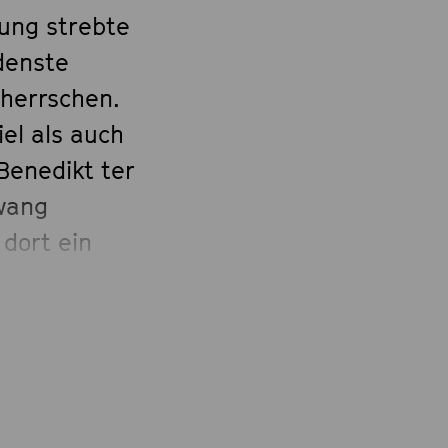
ung strebte
denste
herrschen.
el als auch
Benedikt ter
wang
 dort ein
ern
op-
udiengang
avier schloss
e »Douze