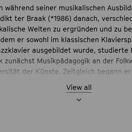
n während seiner musikalischen Ausbild
dikt ter Braak (*1986) danach, verschie
kalische Welten zu ergründen und zu be
dem er sowohl im klassischen Klavierspi
azzklavier ausgebildet wurde, studierte 
k zunächst Musikpädagogik an der Folk
rsität der Künste. Zeitgleich begann er
ium der Komposition mit den Hauptfäch
View all
rumentalkomposition Neue Musik und P
osition. Den anschließenden Masterst
fessional Performance« im Hauptfach Kl
17 mit Bestnote ab. Dabei spielte er di