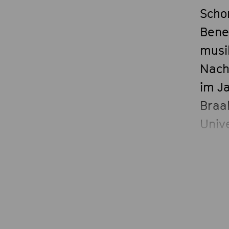
Scho
Bene
musi
Nach
im J
Braa
Unive
Stud
Inst
Komp
»Pro
er 20