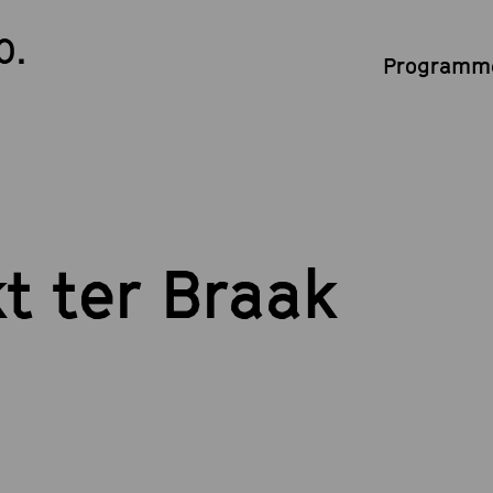
0.
Programme
t ter Braak