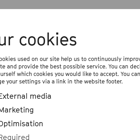
es« von Raffaele D’Alessandro erstmals 
er ist Benedikt ter Braak ein gefragter 
ur cookies
onist, trat bei namhaften Festivals wie
ueschingen Musiktagen oder dem Klavie
n-Ruhr auf. Seine Stücke wurden von d
ookies used on our site help us to continuously impro
ite and provide the best possible service. You can dec
honikern und der Radiophilharmonie Sa
ourself which cookies you would like to accept. You ca
eführt, seine elektroakustischen Kompo
e your settings via a link in the website footer.
en neben einigen Aufführungen in Deuts
External media
York und Mexico gespielt. Er schreibt un
Marketing
lmäßig Musik für das Theater Trier und 
Optimisation
e Produktionen, die unter anderem beim
ival für junge Regie in Hamburg gezeigt
Required