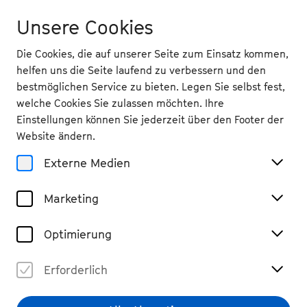
Unsere Cookies
Die Cookies, die auf unserer Seite zum Einsatz kommen,
helfen uns die Seite laufend zu verbessern und den
bestmöglichen Service zu bieten. Legen Sie selbst fest,
welche Cookies Sie zulassen möchten. Ihre
Zurück
Einstellungen können Sie jederzeit über den Footer der
Di 10.9.
2024
Website ändern.
Externe Medien
19.30 Uhr
, Oper Bonn
Kit Armstrong & Claire
Marketing
Huangci
Vergangene Veranstaltung
Optimierung
€ 58 / 48 / 38 / 28
Erforderlich