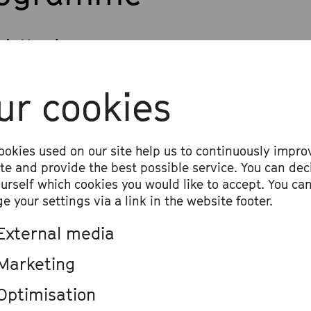
ph Haydn
g quartet op. 20/4
ur cookies
 Janáček
ng quartet no. 1 »Kreutzersonate«
ookies used on our site help us to continuously impro
ri Shostakovich
ite and provide the best possible service. You can dec
ourself which cookies you would like to accept. You ca
g Quartet No. 8 in C Minor, op. 110
e your settings via a link in the website footer.
External media
Marketing
Optimisation
2022 | 19.30 | Quator Ébène