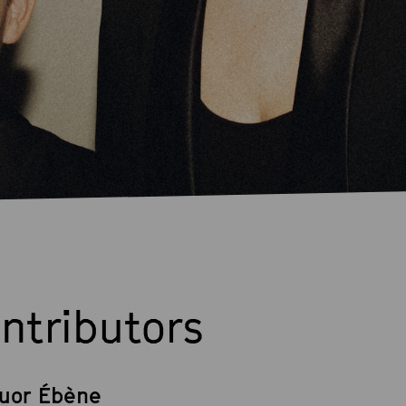
ntributors
uor Ébène