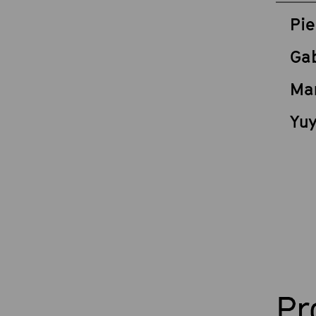
Pie
Ga
Ma
Yu
P