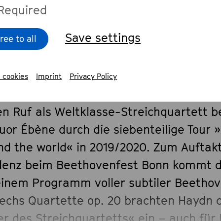
Required
Save settings
ree to all
scription
 cookies
Imprint
Privacy Policy
en Ruf als Weltklasse-Streichquartett b
uor Ébène durch die siebenteilige Tour
nd the world« in 2019/2020. Zum Auftakt
denz beim Beethovenfest Bonn kommt d
einem Programm voller subtiler Beetho
sechs Quartette op. 20 brachten Haydn
er des Streichquartetts« ein – auch für