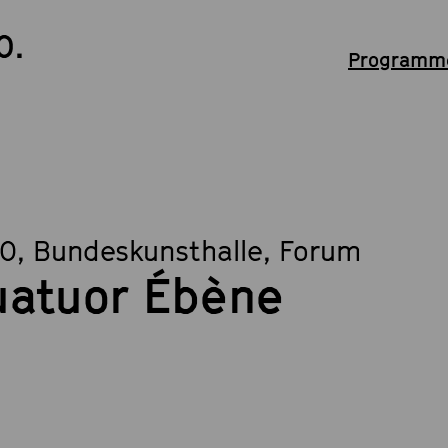
0.
Programme
30
, Bundeskunsthalle, Forum
atuor Ébène