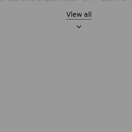
end. Janáček bezog sein Streichquartett 
View all
lle »Kreutzersonate«, die wiederum von
hnamigen Violinsonate Beethovens inspir
stakowitsch schließlich nutzte die Gatt
hoven mit seinen späten Quartetten – e
önlichsten Werke zu schaffen, gewidme
Krieges und des Faschismus.
 / 30