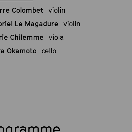
rre Colombet
violin
briel Le Magadure
violin
rie Chilemme
viola
ya Okamoto
cello
rogramme