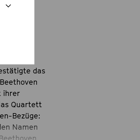
estätigte das
 »Beethoven
 ihrer
as Quartett
ven-Bezüge:
 den Namen
 Beethoven