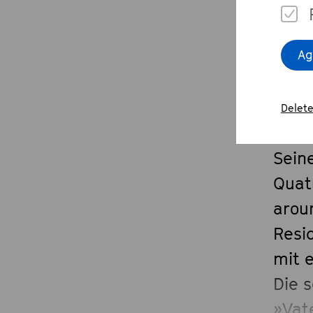
Ag
De
Delete
Sein
Quat
arou
Resi
mit 
Die 
»Vat