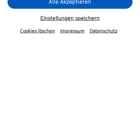
Alle Akzeptieren
Einstellungen speichern
Cookies löschen
Impressum
Datenschutz
Annette Frier
© Mathias Bothor
Aeham Ahmad
©
Manuela Dedomenic
Mitwirkende
Annette Frier
Schauspielerin & Botschafterin
der UNO-Flüchtlingshilfe
Aeham Ahmad
Pianist & Autor