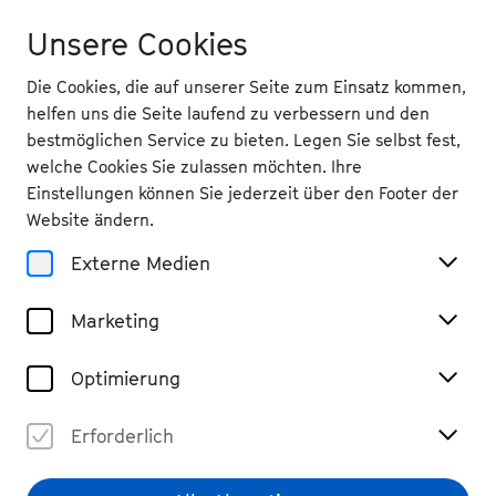
Unsere Cookies
Die Cookies, die auf unserer Seite zum Einsatz kommen,
helfen uns die Seite laufend zu verbessern und den
bestmöglichen Service zu bieten. Legen Sie selbst fest,
welche Cookies Sie zulassen möchten. Ihre
Zurück
Einstellungen können Sie jederzeit über den Footer der
Fr 25.9.
2026
Website ändern.
Externe Medien
17 Uhr
, Beethovenhalle, Studio
Lesung mit Musik: In ein
Marketing
neues Zuhause
Optimierung
Diskurs
Tickets
€ 10
Erforderlich