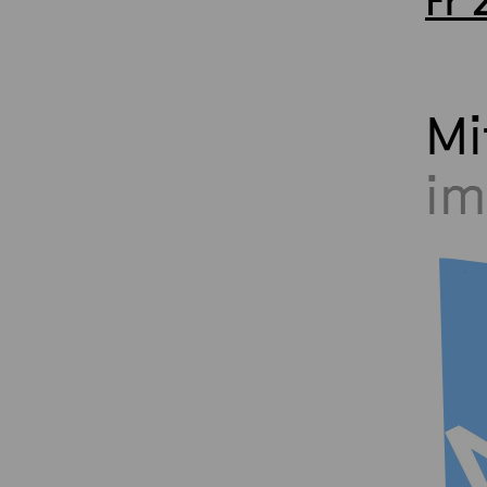
Fr 
Mi
im