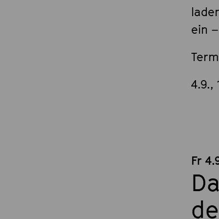
lade
ein 
Term
4.9., 
Fr 4.
Da
de