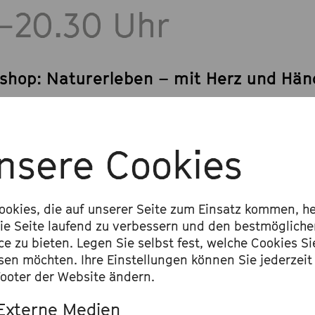
–20.30 Uhr
shop: Naturerleben – mit Herz und Hä
mpark gestalten
sieht Ihr Traumpark aus? Ein Ort zum E
nsere Cookies
pannen, Begegnen oder Spielen? In un
shop gestalten wir gemeinsam mit Ihne
ookies, die auf unserer Seite zum Einsatz kommen, he
rnahe Parks. Wir vom WILA Bonn geben
ie Seite laufend zu verbessern und den bestmöglich
n sogenannten PikoPark als Modell ents
ce zu bieten. Legen Sie selbst fest, welche Cookies Si
sen möchten. Ihre Einstellungen können Sie jederzeit
en. Diese gemeinschaftlich entwickelten
ooter der Website ändern.
en Städte lebenswerter: Sie schaffen 
Externe Medien