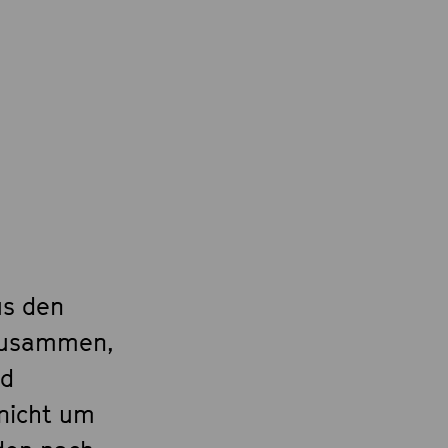
us den
 zusammen,
nd
 nicht um