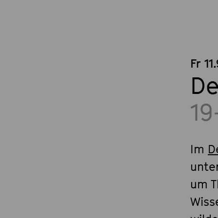
Fr 11
De
19
Im
D
unte
um T
Wiss