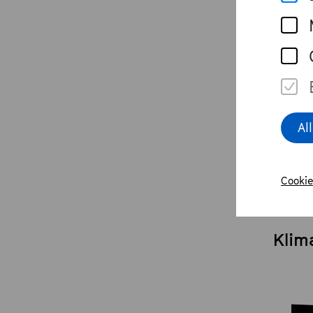
Bege
und 
Sie I
mit H
Al
Cookie
WILA
Klim