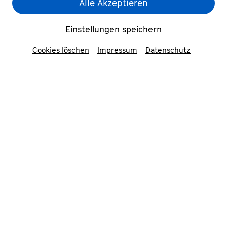
Alle Akzeptieren
Einstellungen speichern
Cookies löschen
Impressum
Datenschutz
Ferran Cruixent
© Clara Fortuny
Den katalanischen Komponisten
Ferran Cruixent beschäftigen die