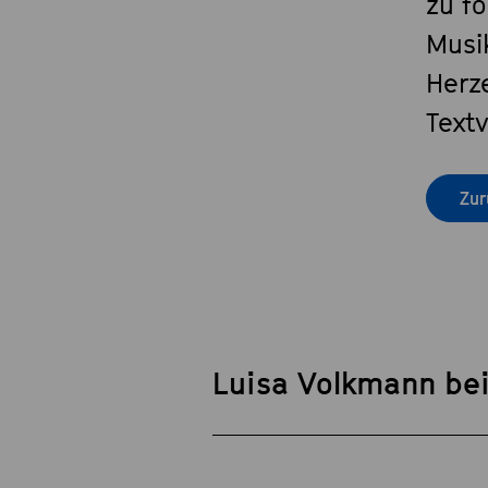
zu fo
Musi
Herze
Textv
Zur
Luisa Volkmann be