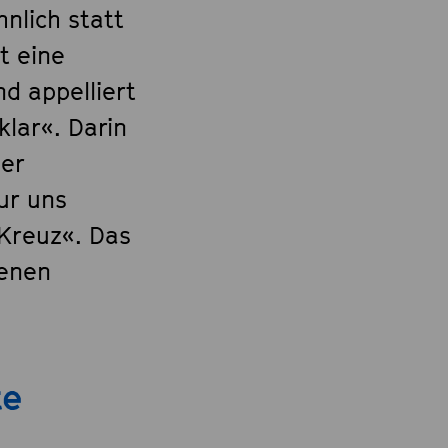
nlich statt
t eine
d appelliert
klar«. Darin
ber
ur uns
 Kreuz«. Das
genen
te