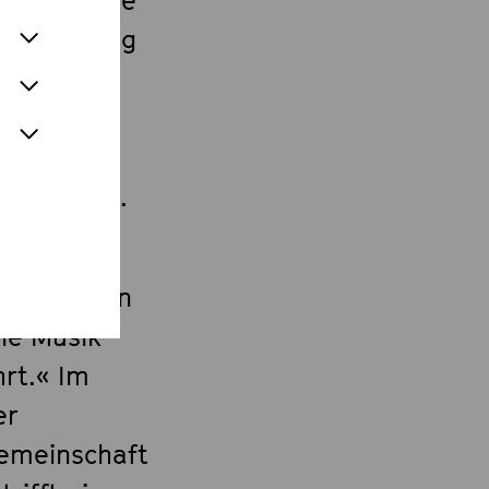
ie Stellung
iste und
 Palästina
schen,
iriert hat.
hlich und
at zwischen
ine Musik
rt.« Im
er
Gemeinschaft