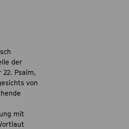
isch
lle der
r 22. Psalm,
gesichts von
chende
zung mit
Wortlaut