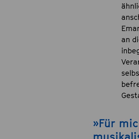
ähnl
ansc
Eman
an di
inbeg
Vera
selb
befr
Gest
»Für mic
musikali