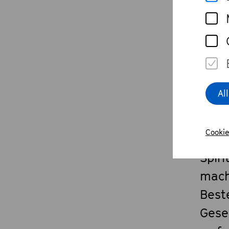
als 
zu p
lebt
und B
sonde
Al
Das T
Cookie
pers
Spiri
mach
Beste
Gese