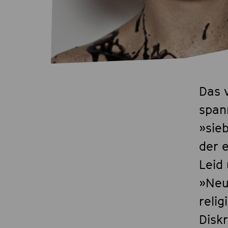
Das v
span
»sieb
der e
Leid
»Neu
reli
Disk