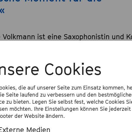
«
e Volkmann ist eine Saxophonistin und 
ielefeld, die gerne die Grenzen des Jaz
chreitet. So lässt sich sie auch von Pu
nsere Cookies
k und Free Jazz inspirieren. Mit ihrem 
e veröffentlichte sie 2017 ihr Debut-Alb
ookies, die auf unserer Seite zum Einsatz kommen, he
aimonia«, das von ZEIT zu einem der be
ie Seite laufend zu verbessern und den bestmöglich
Jahres gewählt wurde. 2020 folgte das
ce zu bieten. Legen Sie selbst fest, welche Cookies Si
sen möchten. Ihre Einstellungen können Sie jederzeit
irds Upraise The Choir«. Ihre Musik erz
ooter der Website ändern.
tisch, lebendig und unprätentiös Geschi
Externe Medien
rierende Persönlichkeiten. Sie selbst be