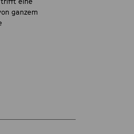
rifft eine
 von ganzem
e