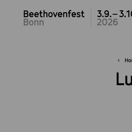
3.9.– 3.1
2026
Ho
L