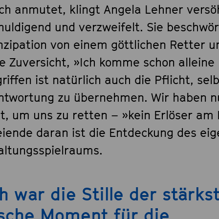
ich anmutet, klingt Angela Lehner versöh
huldigend und verzweifelt. Sie beschwör
zipation von einem göttlichen Retter un
e Zuversicht, »Ich komme schon alleine 
riffen ist natürlich auch die Pflicht, sel
ntwortung zu übernehmen. Wir haben n
st, um uns zu retten – »kein Erlöser am
eiende daran ist die Entdeckung des ei
altungsspielraums.
h war die Stille der stärks
sche Moment für die