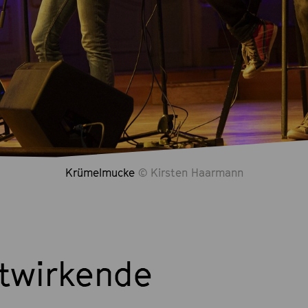
Krümelmucke
© Kirsten Haarmann
twirkende