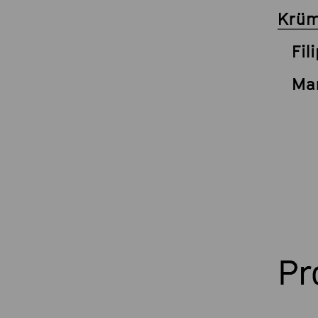
Krüm
Fil
Mar
P