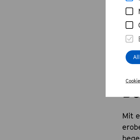
Wie 
Heut
Al
Cookie
Be
Mit 
erob
bege