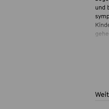
und b
symp
Kinde
gehe
Gesc
urko
dazu 
Herz
Konz
Weit