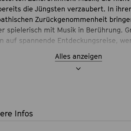
ereits die Jüngsten verzaubert. In ihre
athischen Zurückgenommenheit bringen
r spielerisch mit Musik in Berührung. G
n auf spannende Entdeckungsreise, wen
hichten von Rumpumpeldum und ander
Alles anzeigen
mischen Wesen erzählen. Mitmachen, m
tanzen – alles erlaubt! Da wird sich na
enslaune krümelig gelacht und am Ende
erts auch schon mal die Bühne erobert.
ere Infos