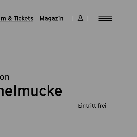
m & Tickets
Magazin
lon
ümelmucke
Eintritt frei