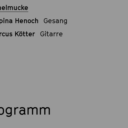
elmucke
ipina Henoch
Gesang
cus Kötter
Gitarre
rogramm