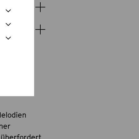
Melodien
ner
 überfordert