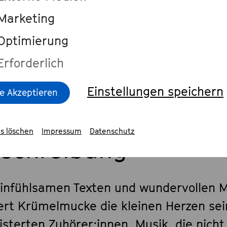
klingt das?
Marketing
Optimierung
e im Festival Salon
Erforderlich
Einstellungen speichern
le Akzeptieren
s löschen
Impressum
Datenschutz
schreibung
einfühlsamen Texten und wundervollen 
ert Krümelmucke die kleinen Herzen sei
isterten Zuhörer:innen. Musik, die nicht