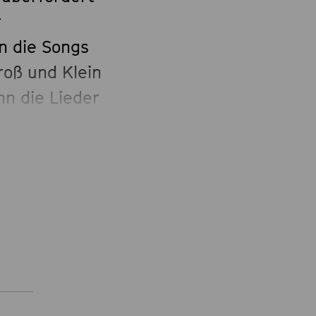
r
 die Songs
roß und Klein
n die Lieder
en
itsingen und
ch
 eines