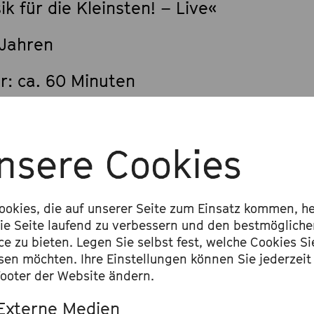
k für die Kleinsten! – Live«
 Jahren
r: ca. 60 Minuten
nsere Cookies
f einen Blick
ookies, die auf unserer Seite zum Einsatz kommen, he
ie Seite laufend zu verbessern und den bestmöglich
ce zu bieten. Legen Sie selbst fest, welche Cookies Si
sen möchten. Ihre Einstellungen können Sie jederzeit
ooter der Website ändern.
erwartet mich?
Externe Medien