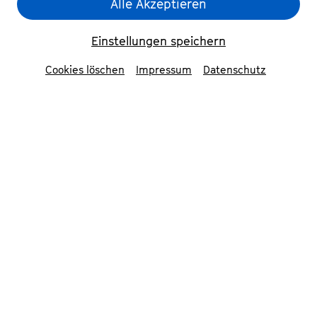
Mitwirkende
Alle Akzeptieren
Schüler:innen und Laien aus Bonn und der
Einstellungen speichern
Region
Cookies löschen
Impressum
Datenschutz
Bundesjugendorchester
World Youth Choir
Erika Colon
Künstlerische Leitung White
Hands Chorus Nippon
Jörn Hinnerk Andresen
Dirigent
Programm