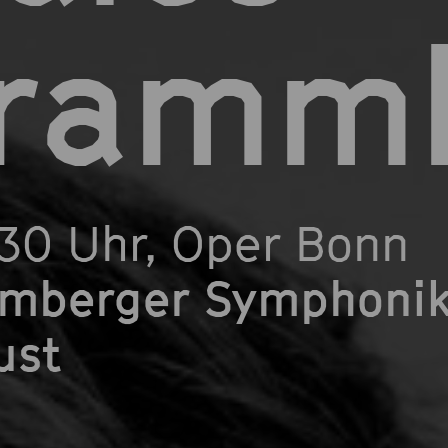
ramm
.30 Uhr
, Oper Bonn
mberger Symphonike
ust