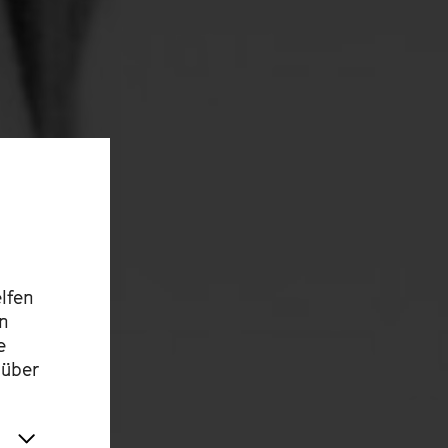
lfen
en
e
 über