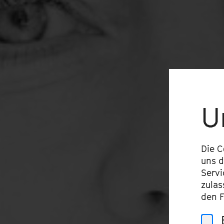
U
Die C
uns d
Servi
zulas
den F