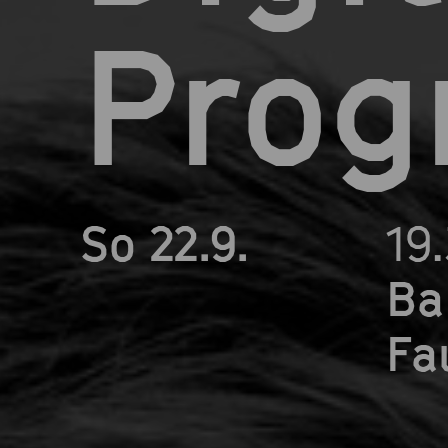
Prog
So 22.9.
19
Ba
Fa