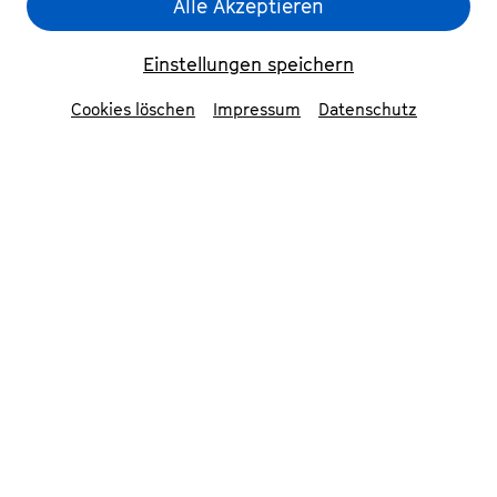
Marcus Schinkel Trio
© w10b Grafik
Alle Akzeptieren
Einstellungen speichern
Zurück
Cookies löschen
Impressum
Datenschutz
Marcus Schinkel Trio
Marcus Schinkel, einer der versiertesten
Grenzgänger zwischen Jazz, Klassik,
Electro und Pop, darf auf eine
erfolgreiche Historie zurückblicken: Er
spielte schon für Maestro Kurt Masur,
Paul Kuhn, Charlie Mariano, Eric
Vloeimans und mit dem