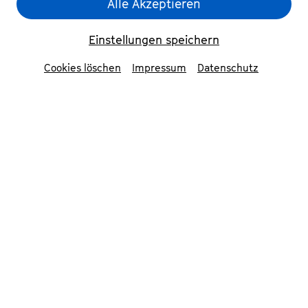
Alle Akzeptieren
Einstellungen speichern
Cookies löschen
Impressum
Datenschutz
Um
Youtube
Inhalte zu laden, akzeptieren
Sie bitte
Youtube
als externe Quelle in den
Cookie-Einstellungen
Akzeptieren
Bernhard Schimpelsberger & Kateryna Titova
© Nekame
Klasohm