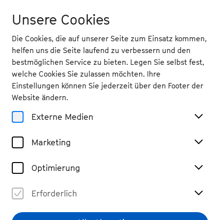
Unsere Cookies
Die Cookies, die auf unserer Seite zum Einsatz kommen,
helfen uns die Seite laufend zu verbessern und den
bestmöglichen Service zu bieten. Legen Sie selbst fest,
welche Cookies Sie zulassen möchten. Ihre
Magazin
Einstellungen können Sie jederzeit über den Footer der
Livestream vom 19.9.2025
Website ändern.
Bernhard Schimpelsberger &
Externe Medien
Kateryna Titova
Marketing
#Streams
#sehen
#Beethovenfest
Teilen
Optimierung
Erforderlich