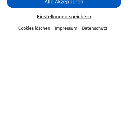
Alle Akzeptieren
Einstellungen speichern
Cookies löschen
Impressum
Datenschutz
© Nekame Klahsom
Über den Veranstaltungsort
An der Evangelischen Kirche
53113 Bonn
Routenplanung mit Google Maps
Die Kreuzkirche ist eine evangelische Kirche in