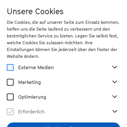
Unsere Cookies
Die Cookies, die auf unserer Seite zum Einsatz kommen,
helfen uns die Seite laufend zu verbessern und den
bestmöglichen Service zu bieten. Legen Sie selbst fest,
welche Cookies Sie zulassen möchten. Ihre
Zurück
Einstellungen können Sie jederzeit über den Footer der
Do 18.9.
2025
Website ändern.
Externe Medien
19.30 Uhr
, Schauspielspielhaus Bad
Godesberg
Marketing
Ketan Bhatti & Simon
Solberg: Die Odyssee
Optimierung
Tanz, Performance & Musiktheater
Erforderlich
Vergangene Veranstaltung
€ 48,40 / 40,70 / 35,20 / 24,20 / 15,40 (Tickets beim
Theater Bonn)