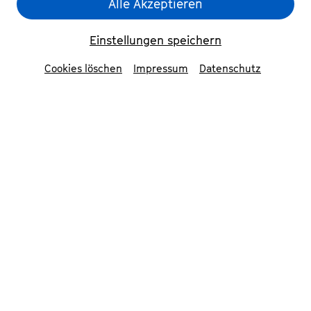
Alle Akzeptieren
Einstellungen speichern
Cookies löschen
Impressum
Datenschutz
Die Odyssee
© Matthias Jung
Mitwirkende
Ensemble Schauspiel Bonn