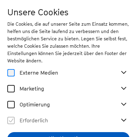
Unsere Cookies
Die Cookies, die auf unserer Seite zum Einsatz kommen,
helfen uns die Seite laufend zu verbessern und den
bestmöglichen Service zu bieten. Legen Sie selbst fest,
welche Cookies Sie zulassen möchten. Ihre
Zurück
Einstellungen können Sie jederzeit über den Footer der
Mi 18.9.
2024
Website ändern.
Externe Medien
18 Uhr
, Kreuzkirche
Feierabendkonzert: Stefanie
Marketing
Mirwald
Vergangene Veranstaltung
Optimierung
€ 20
Erforderlich