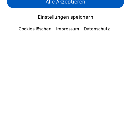
Alle Akzeptieren
Einstellungen speichern
Cookies löschen
Impressum
Datenschutz
Stefanie Mirwald
© Daniela Meyer Fotografie
Mitwirkende
Stefanie Mirwald
Akkordeon