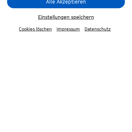
Alle Akzeptieren
Einstellungen speichern
Cookies löschen
Impressum
Datenschutz
Tan Dun
© Decca Classics
Zum 200-Jahre-Jubiläum der
Neunten Beethovens dirigiert