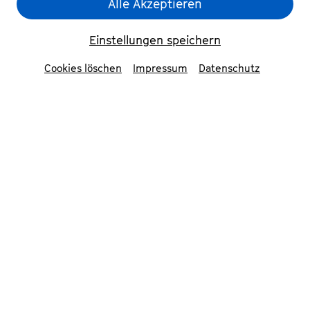
Alle Akzeptieren
Einstellungen speichern
Cookies löschen
Impressum
Datenschutz
© Michael Staab
»Ich habe mich hingesetzt an
schmelzenden Gletschern, an