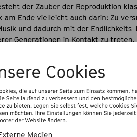
esteht der Zauber der Reproduktion klas
k am Ende vielleicht auch darin: Zu ver
Musik und dadurch mit der Endlichkeits
erer Generationen in Kontakt zu treten.
sen, altern und vergehen, aber wir ma
hen, tröstenden ›Soundtrack‹. Die größt
nsere Cookies
nter sind wohl Johann Sebastian Bachs 
albearbeitungen: Sie basieren teilweise
ookies, die auf unserer Seite zum Einsatz kommen, he
ien und Texten, die noch viel älter sin
ie Seite laufend zu verbessern und den bestmöglich
n deutlich größeren Bogen in die Vergan
ce zu bieten. Legen Sie selbst fest, welche Cookies Si
sen möchten. Ihre Einstellungen können Sie jederzeit
en. Nicht zuletzt setzte sich der gläub
ooter der Website ändern.
onist in ihnen immer wieder mit dem T
Externe Medien