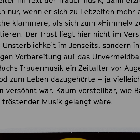
iter im Text der Trauermusik, dann erzi
ch nur, wenn er sich zu Lebzeiten mehr a
sche klammere, als sich zum »Himmel« z
tieren. Der Trost liegt hier nicht im Ve
 Unsterblichkeit im Jenseits, sondern in
tigen Vorbereitung auf das Unvermeidbar
Bachs Trauermusik ein Zeitalter vor Aug
Tod zum Leben dazugehörte – ja vielleic
n versöhnt war. Kaum vorstellbar, wie B
h tröstender Musik gelangt wäre.