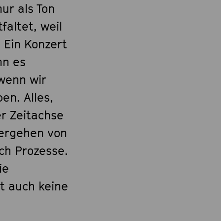
ur als Ton
faltet, weil
 Ein Konzert
nn es
 wenn wir
en. Alles,
er Zeitachse
Vergehen von
uch Prozesse.
ie
t auch keine