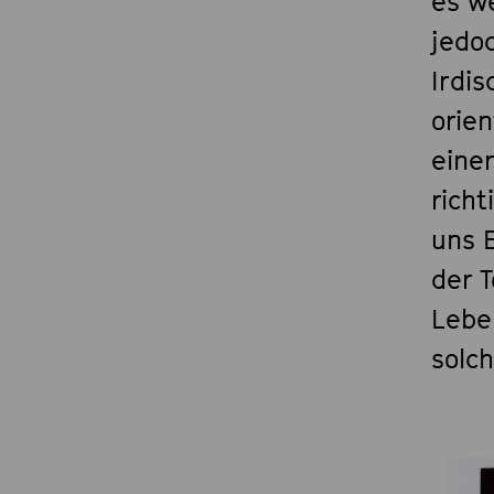
es we
jedo
Irdi
orien
einer
rich
uns 
der 
Lebe
solc