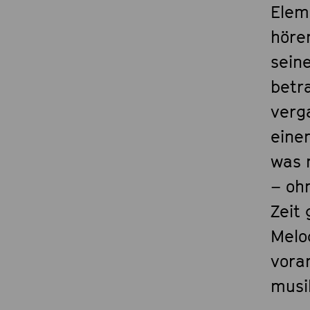
Elem
hören
sein
betra
verg
einen
was 
– oh
Zeit
Melod
vora
musi