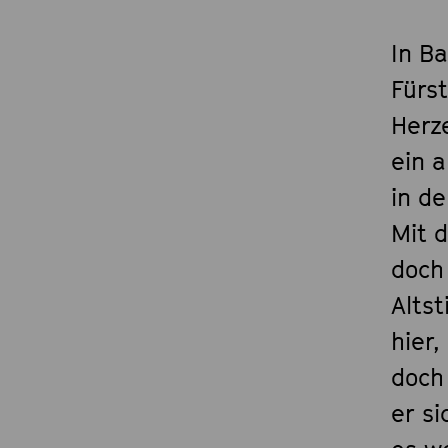
In B
Fürs
Herz
ein a
in de
Mit 
doch
Alts
hier,
doch
er s