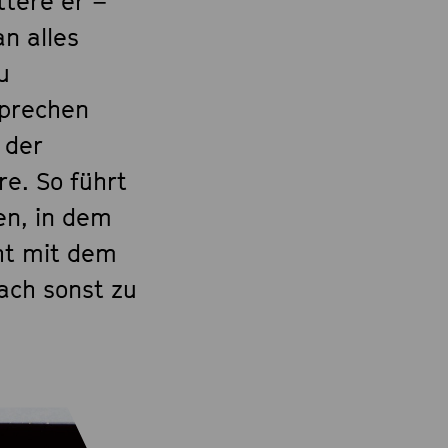
ttere er –
n alles
u
rsprechen
 der
e. So führt
en, in dem
ht mit dem
ach sonst zu