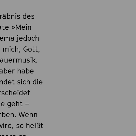
räbnis des
ate »Mein
hema jedoch
 mich, Gott,
Trauermusik.
 aber habe
ndet sich die
tscheidet
de geht –
erben. Wenn
ird, so heißt