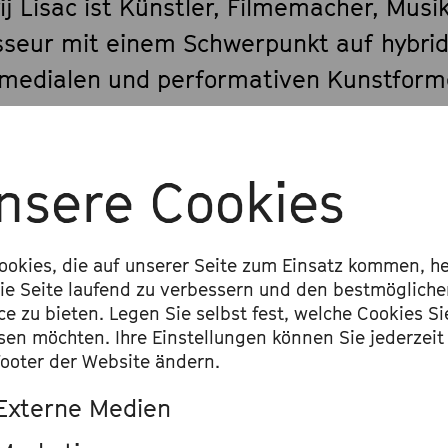
ij Lisac ist Künstler, Filmemacher, Musi
sseur mit einem Schwerpunkt auf hybrid
rmedialen und performativen Kunstform
 umfasst Film, Musik, Sound- und
oinstallationen sowie Konzert- und
nsere Cookies
ktheaterinszenierungen. Lisacs Regiedeb
rmediale Inszenierung von Schönbergs »
re«, wurde beim Reykjavík Arts Festival 
ookies, die auf unserer Seite zum Einsatz kommen, he
Alles anzeigen
ie Seite laufend zu verbessern und den bestmöglich
für den Icelandic Music Award 2014 sowi
ce zu bieten. Legen Sie selbst fest, welche Cookies Si
il Music Prize 2015 nominiert. Zahlreic
sen möchten. Ihre Einstellungen können Sie jederzeit
ooter der Website ändern.
ktheatralische und konzertinstallative
enierungen folgten. Als Komponist, Vide
Externe Medien
Kostümdesigner arbeitet er an verschi