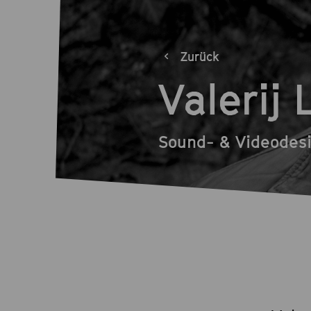
Zurück
Valerij 
Sound- & Videodes