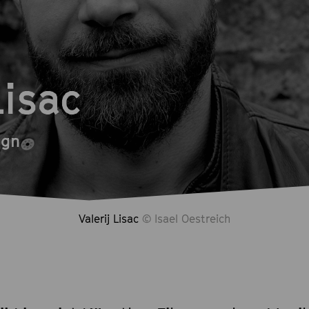
Lisac
ign
Valerij Lisac
© Isael Oestreich