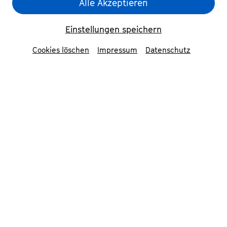
Alle Akzeptieren
Zurück
Einstellungen speichern
Kordz
Cookies löschen
Impressum
Datenschutz
Electronics & Piano
Petruschka oder Daft Punk, Prince oder Ravel:
Der Komponist Alexandre Kordzaia alias kordz
findet seine Inspiration überall dort, wo Musik
gemacht wird. Ihn deshalb als Crossover-
Musiker zu bezeichnen, wäre allerdings ein
Fehler. Vielmehr ist er ein Allround-Musiker.
Die Breite seiner musikalischen