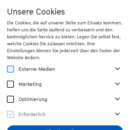
Unsere Cookies
Die Cookies, die auf unserer Seite zum Einsatz kommen,
helfen uns die Seite laufend zu verbessern und den
bestmöglichen Service zu bieten. Legen Sie selbst fest,
welche Cookies Sie zulassen möchten. Ihre
Zurück
Einstellungen können Sie jederzeit über den Footer der
Johannes Schendel
Website ändern.
Externe Medien
Bass
Marketing
Optimierung
Johannes D. Schendel wurde 1975 in
Kaufbeuren geboren. Seine Gesangsausbildung
Erforderlich
begann er mit 16 Jahren. Er studierte Gesang
an der Hochschule für darstellende Kunst und