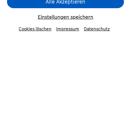
Eliot Quartet
© Thomas Stimmel
Alle Akzeptieren
Einstellungen speichern
Zurück
Cookies löschen
Impressum
Datenschutz
Eliot Quartett
»Ihre Aufführung von Beethovens op.
132, vor allem des perfekt
durchgehaltenen und berührenden
langsamen Satzes, war eine der
überzeugendsten, die ich gehört habe.«
– Alfred Brendel